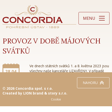
MENU
PROVOZ V DOBĚ MÁJOVÝCH
SVÁTKŮ
Ve dnech státních svátků 1. a 8. května 2023 jsou
všechny naše kanceláře UZAVŘENY. V případě
28.04.
potřeby pro informace k sjednávání pohřbů
2023
můžete volat tel. 602578178 (p.Hájek).
NAHORU
Pohotovostní služba pro převozy zemřelých je
© 2026 Concordia spol. s r.o.
zajišťována nepřetržitě na standardních telefonních číslech:
Created by LION brand & story s.r.o.
596614560 a 603454033.
Cookie